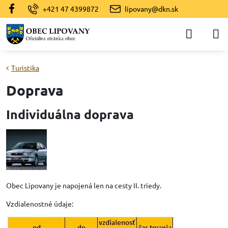
+421 47 4399872
lipovany@dkn.sk
Turistika
Doprava
Individuálna doprava
Obec Lipovany je napojená len na cesty II. triedy.
Vzdialenostné údaje: