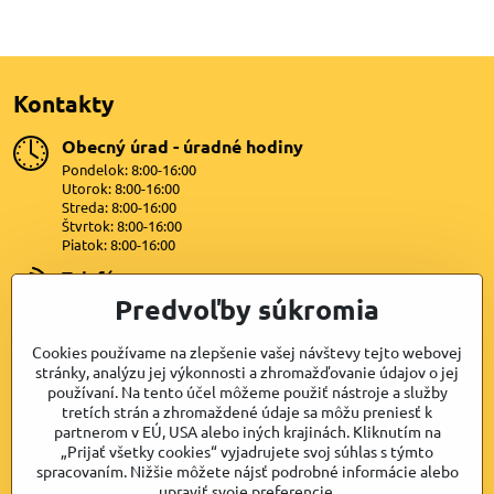
Kontakty
Obecný úrad - úradné hodiny
Pondelok: 8:00-16:00
Utorok: 8:00-16:00
Streda: 8:00-16:00
Štvrtok: 8:00-16:00
Piatok: 8:00-16:00
Telefón
+421 47 4399872
Predvoľby súkromia
E-mail
Cookies používame na zlepšenie vašej návštevy tejto webovej
lipovany@dkn.sk
stránky, analýzu jej výkonnosti a zhromažďovanie údajov o jej
používaní. Na tento účel môžeme použiť nástroje a služby
Facebook
tretích strán a zhromaždené údaje sa môžu preniesť k
partnerom v EÚ, USA alebo iných krajinách. Kliknutím na
„Prijať všetky cookies“ vyjadrujete svoj súhlas s týmto
Samospráva
spracovaním. Nižšie môžete nájsť podrobné informácie alebo
upraviť svoje preferencie.