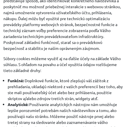
predstavuje spôsob, ako identifikovať konkrétneho návštevníka a
poskytnúť mu možnosť priebežnej interakcie s webovou stránkou,
najmä umožnenie vytvorenia užívateľského účtu, prihlásenia,
nákupu. Ďalej môžu byť využité pre technickú optimalizáciu
prevádzky platformy webových stránok, bezpečnostné funkcie a
technický záznam voľby preferencie zobrazenia podľa Vášho
zariadenia technickým prevádzkovateľom infraštruktúry.
Poskytovať základnú funkčnosť, starať sa o prevádzkovú
bezpečnosť a stabilitu je naším oprávneným záujmom.
Súbory cookies môžeme využiť aj na ďalšie účely na základe Vášho
súhlasu. S ohľadom na povahu a účel využitia údajov rozlišujeme
tieto základné druhy:
Funkčné:
Doplnkové funkcie, ktoré zlepšujú váš zážitok z
prehliadania, ukladajú niektoré z vašich preferencií bez toho, aby
ste mali používateľský účet alebo bez prihlásenia, použitie
skriptov a/alebo zdrojov tretích strán, widgety atď.
Analytické:
Používanie analytických nástrojov nám umožňuje
lepšie porozumieť potrebám našich návštevníkov a tomu, ako
používajú našu stránku. Môžeme použiť nástroje prvej alebo
tretej strany na sledovanie alebo zaznamenávanie vášho