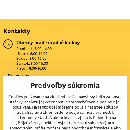
Kontakty
Obecný úrad - úradné hodiny
Pondelok: 8:00-16:00
Utorok: 8:00-16:00
Streda: 8:00-16:00
Štvrtok: 8:00-16:00
Piatok: 8:00-16:00
Telefón
+421 47 4399872
Predvoľby súkromia
E-mail
Cookies používame na zlepšenie vašej návštevy tejto webovej
lipovany@dkn.sk
stránky, analýzu jej výkonnosti a zhromažďovanie údajov o jej
používaní. Na tento účel môžeme použiť nástroje a služby
Facebook
tretích strán a zhromaždené údaje sa môžu preniesť k
partnerom v EÚ, USA alebo iných krajinách. Kliknutím na
„Prijať všetky cookies“ vyjadrujete svoj súhlas s týmto
Samospráva
spracovaním. Nižšie môžete nájsť podrobné informácie alebo