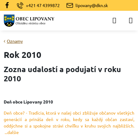
+421 47 4399872
lipovany@dkn.sk
Oznamy
Rok 2010
Zozna udalostí a podujatí v roku
2010
Deň obce Lipovany 2010
Deň obce? - Tradícia, ktorá v našej obci zbližuje občanov všetkých
generácií a prináša deň v roku, kedy sa každý občan zastaví,
oddýchne si a spokojne strávi chvíľku v kruhu svojich najbližších.
...dalšie