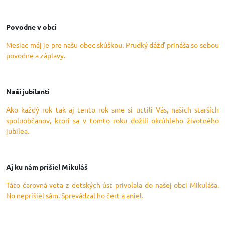
Povodne v obci
Mesiac máj je pre našu obec skúškou. Prudký dážď prináša so sebou
povodne a záplavy.
Naši jubilanti
Ako každý rok tak aj tento rok sme si uctili Vás, našich starších
spoluobčanov, ktorí sa v tomto roku dožili okrúhleho životného
jubilea.
Aj ku nám prišiel Mikuláš
Táto čarovná veta z detských úst privolala do našej obci Mikuláša.
No neprišiel sám. Sprevádzal ho čert a aniel.