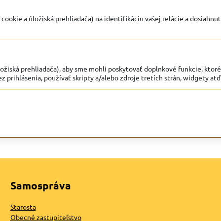
ookie a úložiská prehliadača) na identifikáciu vašej relácie a dosiahnut
žiská prehliadača), aby sme mohli poskytovať doplnkové funkcie, ktoré z
z prihlásenia, používať skripty a/alebo zdroje tretích strán, widgety atď
Samospráva
Starosta
Obecné zastupiteľstvo