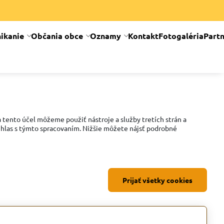
ikanie
Občania obce
Oznamy
Kontakt
Fotogaléria
Partn
 tento účel môžeme použiť nástroje a služby tretích strán a
súhlas s týmto spracovaním. Nižšie môžete nájsť podrobné
Prijať všetky cookies