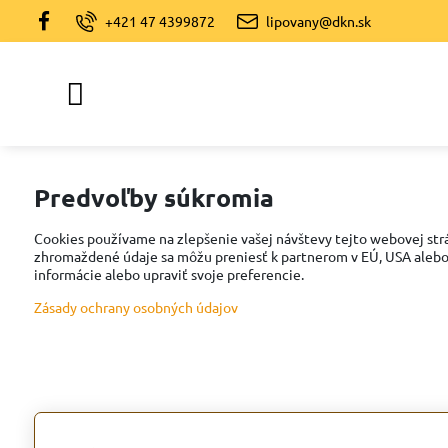
+421 47 4399872
lipovany@dkn.sk
Predvoľby súkromia
Cookies používame na zlepšenie vašej návštevy tejto webovej strán
zhromaždené údaje sa môžu preniesť k partnerom v EÚ, USA alebo i
informácie alebo upraviť svoje preferencie.
Zásady ochrany osobných údajov