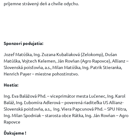
príjemne strávený deň a chvíle odychu.
Sponzori podujatia:
Jozef Matúška, Ing. Zuzana Kubaliaková (Zelokomp), Dušan
Matúška, Vojtech Kelemen, Ján Rovňan (Agro Rapovce), Allianz –
Slovenská poisťovňa, a.s., Milan Matúška, Ing. Patrik Stieranka,
Henrich Payer – miestne pohostinstvo.
Hostia:
Ing. Eva Balážová Phd. – viceprimátor mesta Lučenec, Ing. Karol
Baláž, Ing. Ľubomíra Adlerová – poverená riaditeľka US Allianz-
Slovenská poisťovňa, a.s., Ing. Viera Papcunová Phd. – SPU Nitra,
Ing. Milan Spodniak – starosta obce Rátka, Ing. Ján Rovňan – Agro
Rapovce
Ďakujeme !