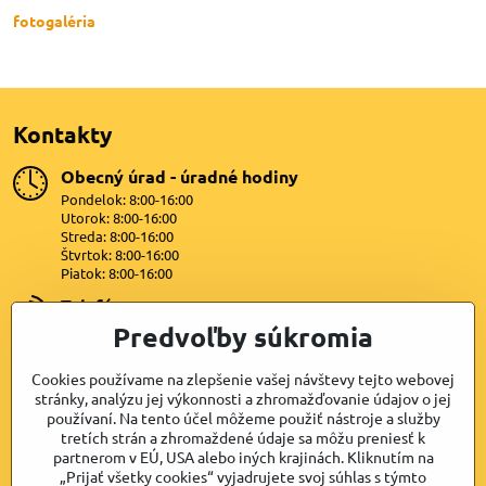
fotogaléria
Kontakty
Obecný úrad - úradné hodiny
Pondelok: 8:00-16:00
Utorok: 8:00-16:00
Streda: 8:00-16:00
Štvrtok: 8:00-16:00
Piatok: 8:00-16:00
Telefón
+421 47 4399872
Predvoľby súkromia
E-mail
Cookies používame na zlepšenie vašej návštevy tejto webovej
lipovany@dkn.sk
stránky, analýzu jej výkonnosti a zhromažďovanie údajov o jej
používaní. Na tento účel môžeme použiť nástroje a služby
Facebook
tretích strán a zhromaždené údaje sa môžu preniesť k
partnerom v EÚ, USA alebo iných krajinách. Kliknutím na
„Prijať všetky cookies“ vyjadrujete svoj súhlas s týmto
Samospráva