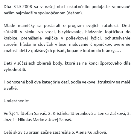
Dňa 31.5.2008 sa v našej obci uskutočnilo podujatie venované
našim najmladším spoluobčanom (deťom).
Mladé mamičky sa postarali o program svojich ratolestí. Deti
súťažili v skoku vo vreci, bicyklovanie, hádzanie loptičkou do
krabice, prenášanie vajíčka v polievkovej lyžici, ochutnávanie
surovín, hľadanie slovíčok v lese, maľovanie črepníčkov, overenie
znalostí detí z guľášových prísad , kopanie loptou do bránky, ... .
Deti v súťažiach zbierali body, ktoré sa na konci športového dňa
vyhodnotili.
Hodnotené boli dve kategórie detí, podľa vekovej štruktúry na malé
a veľké.
Umiestnenie:
Veľký: 1. Štefan Sarvaš, 2. Kristínka Stieranková a Lenka Zaťková, 3.
Jozef – Nikolas Marko a Jozej Sarvaš.
Celú aktivitu organizačne zastrešila p. Alena Kulichová.