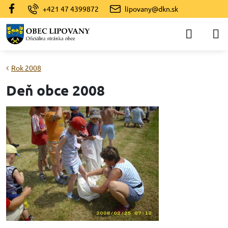
+421 47 4399872
lipovany@dkn.sk
Rok 2008
Deň obce 2008