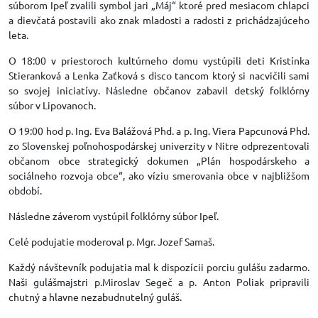
súborom Ipeľ zvalili symbol jari „Máj“ ktoré pred mesiacom chlapci
a dievčatá postavili ako znak mladosti a radosti z prichádzajúceho
leta.
O 18:00 v priestoroch kultúrneho domu vystúpili deti Kristínka
Stieranková a Lenka Zaťková s disco tancom ktorý si nacvičili sami
so svojej iniciatívy. Následne občanov zabavil detský folklórny
súbor v Lipovanoch.
O 19:00 hod p. Ing. Eva Balážová Phd. a p. Ing. Viera Papcunová Phd.
zo Slovenskej poľnohospodárskej univerzity v Nitre odprezentovali
občanom obce strategický dokumen „Plán hospodárskeho a
sociálneho rozvoja obce“, ako víziu smerovania obce v najbližšom
období.
Následne záverom vystúpil folklórny súbor Ipeľ.
Celé podujatie moderoval p. Mgr. Jozef Samaš.
Každý návštevník podujatia mal k dispozícii porciu gulášu zadarmo.
Naši gulášmajstri p.Miroslav Segeč a p. Anton Poliak pripravili
chutný a hlavne nezabudnutelný guláš.