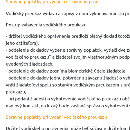
Správne poplatky pri vydaní cestovného pasu.
Vodičský preukaz vydáva a zápisy v ňom vykonáva miestu prí
Postup vybavenia vodičského preukazu:
- držiteľ vodičského oprávnenia predloží platný doklad totož
jeho držiteľom),
- oddelenie dokladov vyberie správny poplatok, vytlačí dve 
vodičského preukazu" a žiadateľ svojim vlastnoručným podp
uvedených žiadostiach,
- oddelenie dokladov zosníma biometrické údaje žiadateľa,
- oddelenie dokladov jednu potvrdenú záväznú žiadosť o v
vráti žiadateľovi spolu so starým vodičským preukazom s u
preukazu,
- pri podaní žiadosti o vyhotovenie vodičského preukazu ob
mailový kontakt, na ktorý bude zaslaná správa o vyhotovení
Správne poplatky pri vydaní vodičského preukazu
Držiteľ vodičského oprávnenia môže byť súčasne držiteľom 