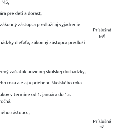
i MŠ,
ra pre deti a dorast,
zákonný zástupca predloží aj vyjadrenie
Príslušná
MŠ
hádzky dieťaťa, zákonný zástupca predloží
ožený začiatok povinnej školskej dochádzky,
ého roka ale aj v priebehu školského roka.
rokov v termíne od 1. januára do 15.
 ročná.
nného zástupcu,
Príslušná
ZŠ