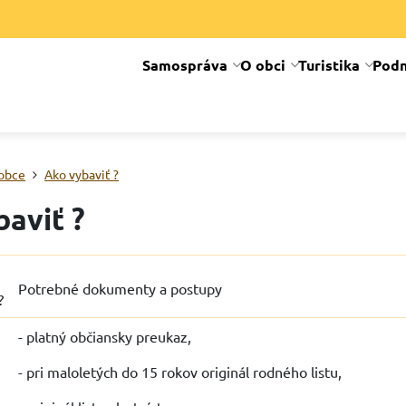
Samospráva
O obci
Turistika
Podn
obce
Ako vybaviť ?
aviť ?
Potrebné dokumenty a postupy
?
- platný občiansky preukaz,
- pri maloletých do 15 rokov originál rodného listu,