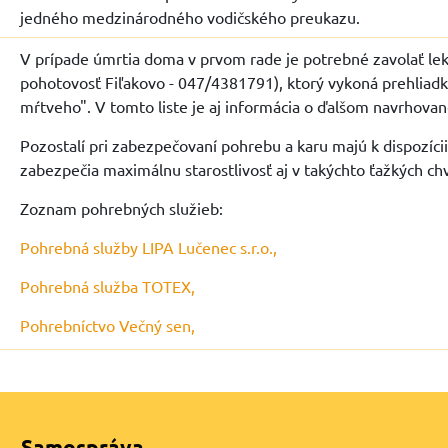
jedného medzinárodného vodičského preukazu.
V prípade úmrtia doma v prvom rade je potrebné zavolať le
pohotovosť Fiľakovo - 047/4381791), ktorý vykoná prehliadku
mŕtveho". V tomto liste je aj informácia o ďalšom navrhova
Pozostalí pri zabezpečovaní pohrebu a karu majú k dispozíci
zabezpečia maximálnu starostlivosť aj v takýchto ťažkých ch
Zoznam pohrebných služieb:
Pohrebná služby LIPA Lučenec s.r.o.,
Pohrebná služba TOTEX,
Pohrebníctvo Večný sen,
Samospráva