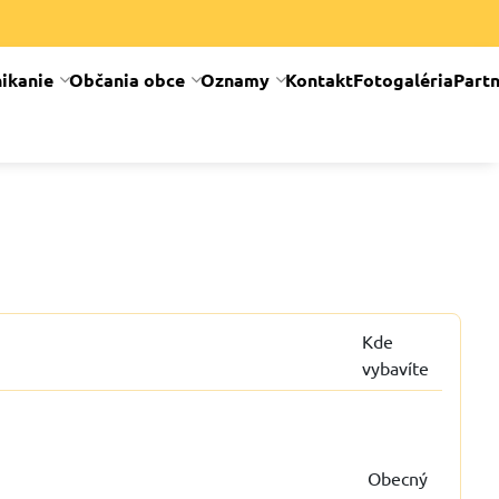
ikanie
Občania obce
Oznamy
Kontakt
Fotogaléria
Partn
Kde
vybavíte
Obecný