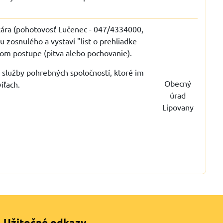
kára (pohotovosť Lučenec - 047/4334000,
 zosnulého a vystaví "list o prehliadke
nom postupe (pitva alebo pochovanie).
i služby pohrebných spoločností, ktoré im
Obecný
víľach.
úrad
Lipovany
Užitočné odkazy