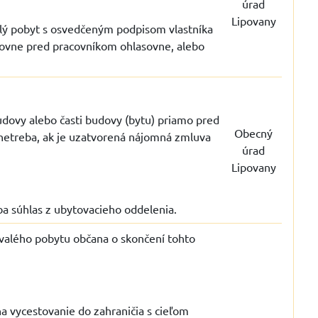
úrad
Lipovany
alý pobyt s osvedčeným podpisom vlastníka
asovne pred pracovníkom ohlasovne, alebo
budovy alebo časti budovy (bytu) priamo pred
Obecný
netreba, ak je uzatvorená nájomná zmluva
úrad
Lipovany
eba súhlas z ubytovacieho oddelenia.
trvalého pobytu občana o skončení tohto
 na vycestovanie do zahraničia s cieľom