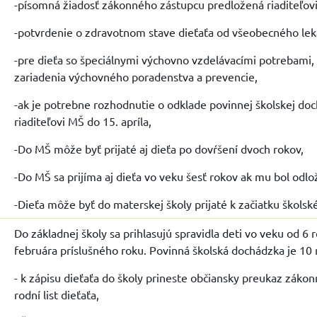
-písomná žiadosť zákonného zástupcu predložená riaditeľov
-potvrdenie o zdravotnom stave dieťaťa od všeobecného leká
-pre dieťa so špeciálnymi výchovno vzdelávacími potrebami, 
zariadenia výchovného poradenstva a prevencie,
-ak je potrebne rozhodnutie o odklade povinnej školskej doc
riaditeľovi MŠ do 15. apríla,
-Do MŠ môže byť prijaté aj dieťa po dovŕšení dvoch rokov,
-Do MŠ sa prijíma aj dieťa vo veku šesť rokov ak mu bol odl
-Dieťa môže byť do materskej školy prijaté k začiatku školsk
Do základnej školy sa prihlasujú spravidla deti vo veku od 6 
februára príslušného roku. Povinná školská dochádzka je 10
- k zápisu dieťaťa do školy prineste občiansky preukaz záko
rodní list dieťaťa,