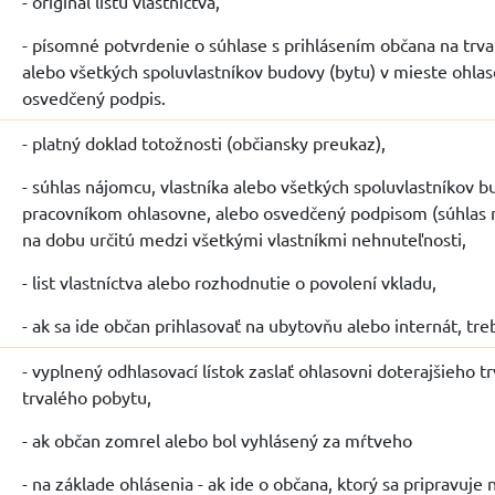
- originál listu vlastníctva,
- písomné potvrdenie o súhlase s prihlásením občana na trv
alebo všetkých spoluvlastníkov budovy (bytu) v mieste ohl
osvedčený podpis.
- platný doklad totožnosti (občiansky preukaz),
- súhlas nájomcu, vlastníka alebo všetkých spoluvlastníkov 
pracovníkom ohlasovne, alebo osvedčený podpisom (súhlas 
na dobu určitú medzi všetkými vlastníkmi nehnuteľnosti,
- list vlastníctva alebo rozhodnutie o povolení vkladu,
- ak sa ide občan prihlasovať na ubytovňu alebo internát, tr
- vyplnený odhlasovací lístok zaslať ohlasovni doterajšieho 
trvalého pobytu,
- ak občan zomrel alebo bol vyhlásený za mŕtveho
- na základe ohlásenia - ak ide o občana, ktorý sa pripravuje