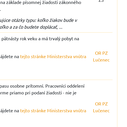
iť na základe písomnej žiadosti zákonného
i.
dujúce otázky typu: koľko žiakov bude v
ľko a za čo budete doplácať, ...
 pätnásty rok veku a má trvalý pobyt na
OR PZ
nájdete na
tejto stránke Ministerstva vnútra
Lučenec
 pasu osobne prítomní. Pracovníci oddelení
me priamo pri podaní žiadosti - nie je
OR PZ
nájdete na
tejto stránke Ministerstva vnútra
Lučenec