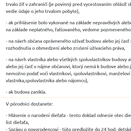
trvalo žiť v zahraničí (je povinný pred vycestovaním ohlásiť 
vedie údaje o jeho trvalom pobyte),
- ak prihlásenie bolo vykonané na základe nepravdivých ale
na základe neplatného, falšovaného, vedome pozmeneného 
- na návrh občana oprávneného užívať budovu alebo jej čas
rozhodnutia o obmedzení alebo zrušení užívacieho práva,
- na návrh vlastníka alebo všetkých spoluvlastníkov budovy a
alebo jej časť v nájme občanovi, ktorý nemá k budove alebo j
nemožno podať voči vlastníkovi, spoluvlastníkovi, manželov
vlastníka,spoluvlastníka alebo nájomcu),
- ak budova zanikla.
V pôrodnici dostanete:
- Hlásenie o narodení dieťaťa - tento doklad odnesie otec di
list dieťaťa,
- Správu o novorodencovi - túto predložíte do 24 hod. dets