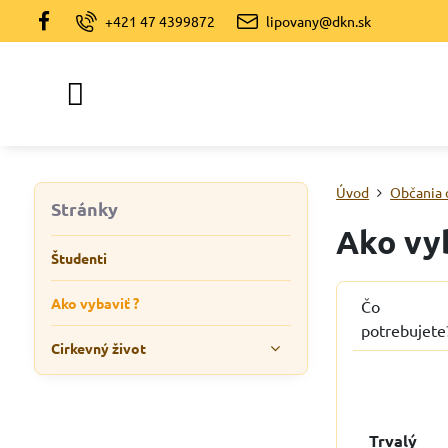
+421 47 4399872
lipovany@dkn.sk
Úvod
Občania 
Stránky
Ako vyb
Študenti
Ako vybaviť ?
Čo
potrebujete
Cirkevný život
Trvalý