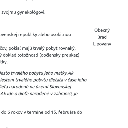
ní svojmu gynekológovi.
Obecný
Slovenskej republiky alebo osobitnou
úrad
Lipovany
čov, pokiaľ majú trvalý pobyt rovnaký,
ý doklad totožnosti (občiansky preukaz)
atky.
iesto trvalého pobytu jeho matky.Ak
estom trvalého pobytu dieťaťa v čase jeho
 dieťa narodené na území Slovenskej
Ak ide o dieťa narodené v zahraničí, je
3 do 6 rokov v termíne od 15. februára do