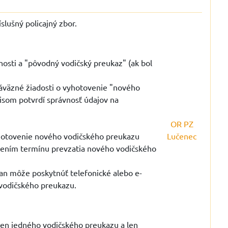
slušný policajný zbor.
nosti a "pôvodný vodičský preukaz" (ak bol
záväzné žiadosti o vyhotovenie "nového
isom potvrdí správnosť údajov na
OR PZ
yhotovenie nového vodičského preukazu
Lučenec
rčením termínu prevzatia nového vodičského
čan môže poskytnúť telefonické alebo e-
 vodičského preukazu.
len jedného vodičského preukazu a len