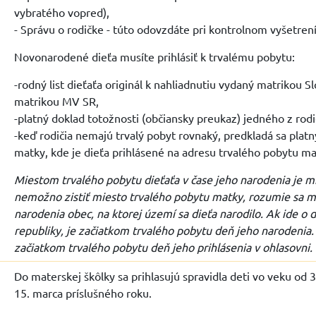
vybratého vopred),
- Správu o rodičke - túto odovzdáte pri kontrolnom vyšetre
Novonarodené dieťa musíte prihlásiť k trvalému pobytu:
-rodný list dieťaťa originál k nahliadnutiu vydaný matrikou 
matrikou MV SR,
-platný doklad totožnosti (občiansky preukaz) jedného z rodi
-keď rodičia nemajú trvalý pobyt rovnaký, predkladá sa platn
matky, kde je dieťa prihlásené na adresu trvalého pobytu m
Miestom trvalého pobytu dieťaťa v čase jeho narodenia je m
nemožno zistiť miesto trvalého pobytu matky, rozumie sa mi
narodenia obec, na ktorej území sa dieťa narodilo. Ak ide o
republiky, je začiatkom trvalého pobytu deň jeho narodenia. 
začiatkom trvalého pobytu deň jeho prihlásenia v ohlasovni.
Do materskej škôlky sa prihlasujú spravidla deti vo veku od 
15. marca príslušného roku.