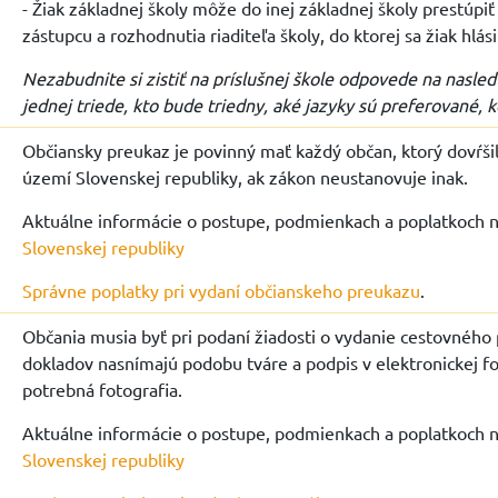
- Žiak základnej školy môže do inej základnej školy prestúp
zástupcu a rozhodnutia riaditeľa školy, do ktorej sa žiak hlás
Nezabudnite si zistiť na príslušnej škole odpovede na nasle
jednej triede, kto bude triedny, aké jazyky sú preferované, ko
Občiansky preukaz je povinný mať každý občan, ktorý dovŕšil
území Slovenskej republiky, ak zákon neustanovuje inak.
Aktuálne informácie o postupe, podmienkach a poplatkoch 
Slovenskej republiky
Správne poplatky pri vydaní občianskeho preukazu
.
Občania musia byť pri podaní žiadosti o vydanie cestovného
dokladov nasnímajú podobu tváre a podpis v elektronickej for
potrebná fotografia.
Aktuálne informácie o postupe, podmienkach a poplatkoch 
Slovenskej republiky