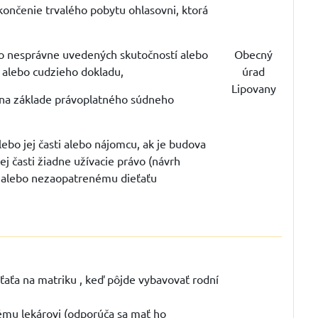
skončenie trvalého pobytu ohlasovni, ktorá
bo nesprávne uvedených skutočností alebo
Obecný
alebo cudzieho dokladu,
úrad
Lipovany
ť na základe právoplatného súdneho
lebo jej časti alebo nájomcu, ak je budova
ej časti žiadne užívacie právo (návrh
i alebo nezaopatrenému dieťaťu
eťaťa na matriku , keď pôjde vybavovať rodní
kému lekárovi (odporúča sa mať ho