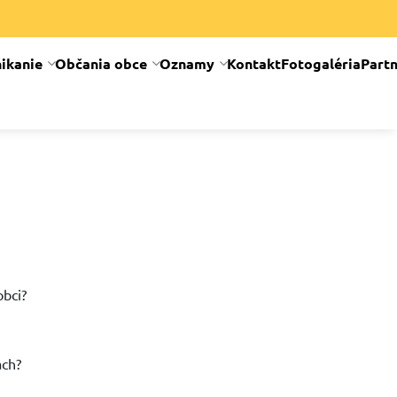
ikanie
Občania obce
Oznamy
Kontakt
Fotogaléria
Partn
obci?
ách?