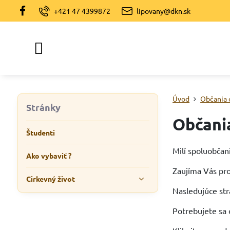
+421 47 4399872
lipovany@dkn.sk
Úvod
Občania 
Stránky
Občani
Študenti
Milí spoluobčan
Ako vybaviť ?
Zaujíma Vás pro
Cirkevný život
Nasledujúce str
Potrebujete sa 