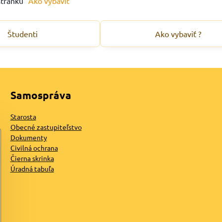
stránku "
Ako vybaviť
"
Študenti
Ako vybaviť ?
Samospráva
Starosta
Obecné zastupiteľstvo
Dokumenty
Civilná ochrana
Čierna skrinka
Úradná tabuľa