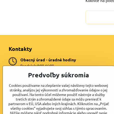
Kliknite na pod
Kontakty
Obecný úrad - úradné hodiny
Pondelok: 8:00-16:00
Utorok: 8:00-16:00
Predvoľby súkromia
Streda: 8:00-16:00
Štvrtok: 8:00-16:00
Piatok: 8:00-16:00
Cookies používame na zlepšenie vašej návštevy tejto webovej
stránky, analýzu jej výkonnosti a zhromažďovanie údajov o jej
Telefón
používaní. Na tento účel môžeme použiť nástroje a služby
+421 47 4399872
tretích strán a zhromaždené údaje sa môžu preniesť k
partnerom v EÚ, USA alebo iných krajinách. Kliknutím na „Prijať
E-mail
všetky cookies“ vyjadrujete svoj súhlas s týmto spracovaním.
Nižšie môžete nájsť podrobné informácie alebo upraviť svoje
lipovany@dkn.sk