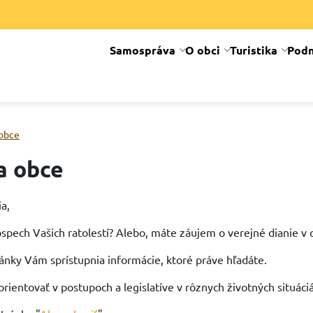
Samospráva
O obci
Turistika
Podn
obce
a obce
ia,
spech Vašich ratolestí? Alebo, máte záujem o verejné dianie v 
ánky Vám sprístupnia informácie, ktoré práve hľadáte.
orientovať v postupoch a legislatíve v rôznych životných situáci