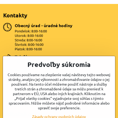
Kontakty
Obecný úrad - úradné hodiny
Pondelok: 8:00-16:00
Utorok: 8:00-16:00
Streda: 8:00-16:00
Štvrtok: 8:00-16:00
Piatok: 8:00-16:00
Telefón
+421 47 4399872
Predvoľby súkromia
E-mail
Cookies používame na zlepšenie vašej návštevy tejto webovej
lipovany@dkn.sk
stránky, analýzu jej výkonnosti a zhromažďovanie údajov o jej
používaní. Na tento účel môžeme použiť nástroje a služby
Facebook
tretích strán a zhromaždené údaje sa môžu preniesť k
partnerom v EÚ, USA alebo iných krajinách. Kliknutím na
„Prijať všetky cookies“ vyjadrujete svoj súhlas s týmto
Samospráva
spracovaním. Nižšie môžete nájsť podrobné informácie alebo
upraviť svoje preferencie.
Užitočné odkazy
Zásady ochrany osobných údajov