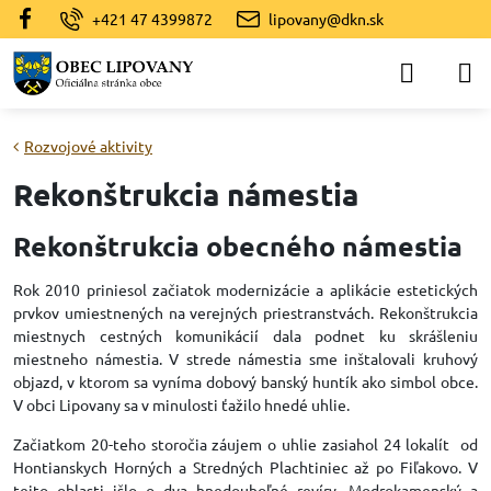
+421 47 4399872
lipovany@dkn.sk
Rozvojové aktivity
Rekonštrukcia námestia
Rekonštrukcia obecného námestia
Rok 2010 priniesol začiatok modernizácie a aplikácie estetických
prvkov umiestnených na verejných priestranstvách. Rekonštrukcia
miestnych cestných komunikácií dala podnet ku skrášleniu
miestneho námestia. V strede námestia sme inštalovali kruhový
objazd, v ktorom sa vyníma dobový banský huntík ako simbol obce.
V obci Lipovany sa v minulosti ťažilo hnedé uhlie.
Začiatkom 20-teho storočia záujem o uhlie zasiahol 24 lokalít od
Hontianskych Horných a Stredných Plachtiniec až po Fiľakovo. V
tejto oblasti išlo o dva hnedouhoľné revíry. Modrokamenský a