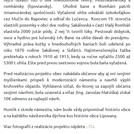
romhánsky (lipoviansky). Uhoľné bane v Romháni patrili
rimamuránskej spoločnosti. Vyťažené uhlie odvážali úzkokoľajkou
cez Mučín do Rapoviec a odtiaľ do Lučenca. Koncom 19. storočia
vlastnili pozemky v obci dve rodiny. Sakálovská v časti Malý Romháň
vlastnila 2000 jutár pôdy. Z nej ½ tvorili lúky. Pestovali dobytok,
ovce a hydinu pre lučenský trh. Bane na uhlie dávali do prenájmu.
Výhradné práva kutby v hnedouhoľných baniach boli udelené po
roku 1870 rodine Sakálovej a Siďártó. Najintenzívnejšia ťažba
prebiehala v rokoch 1910 až 1913, kedy sa ročne vyťažilo 2500 až
5300 t uhlia. Ešte pred prvou svetovou vojnou bola baňa vyťažená.
Pred realizáciou projektu obec nabádala občanov aby aj oni svojimi
myšlienkami prispeli k modernizácii námestia a navrhli výplň
kruhového objazdu. Vyhlásená súťaž, do ktorej sa zapojili občania
svojimi návrhmi, bola uzavretá a víťaz (Ing. Jaroslav Matúška) získal
10€ odmenu za najlepší návrh.
Huntík v strede námestia, nám bude vždy pripomínať históriu obce
a na každého návštevníka dýchne kus histórie obce Lipovany.
Viac fotografií z realizácie projektu nájdete
...TU
.