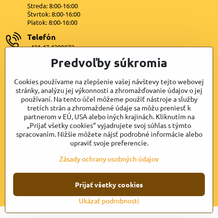
Streda: 8:00-16:00
Štvrtok: 8:00-16:00
Piatok: 8:00-16:00
Telefón
+421 47 4399872
Predvoľby súkromia
E-mail
lipovany@dkn.sk
Cookies používame na zlepšenie vašej návštevy tejto webovej
Facebook
stránky, analýzu jej výkonnosti a zhromažďovanie údajov o jej
používaní. Na tento účel môžeme použiť nástroje a služby
tretích strán a zhromaždené údaje sa môžu preniesť k
Samospráva
partnerom v EÚ, USA alebo iných krajinách. Kliknutím na
„Prijať všetky cookies“ vyjadrujete svoj súhlas s týmto
spracovaním. Nižšie môžete nájsť podrobné informácie alebo
Užitočné odkazy
upraviť svoje preferencie.
Zásady ochrany osobných údajov
©
2026
Copyright
Predvoľby súkromia
Zásady ochrany osobných údajov
Prijať všetky cookies
Vytvorené pomocou:
BiznisWeb.sk
Ukázať podrobnosti