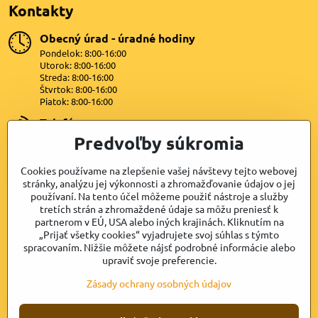
Kontakty
Obecný úrad - úradné hodiny
Pondelok: 8:00-16:00
Utorok: 8:00-16:00
Streda: 8:00-16:00
Štvrtok: 8:00-16:00
Piatok: 8:00-16:00
Telefón
+421 47 4399872
Predvoľby súkromia
E-mail
Cookies používame na zlepšenie vašej návštevy tejto webovej
lipovany@dkn.sk
stránky, analýzu jej výkonnosti a zhromažďovanie údajov o jej
používaní. Na tento účel môžeme použiť nástroje a služby
Facebook
tretích strán a zhromaždené údaje sa môžu preniesť k
partnerom v EÚ, USA alebo iných krajinách. Kliknutím na
„Prijať všetky cookies“ vyjadrujete svoj súhlas s týmto
Samospráva
spracovaním. Nižšie môžete nájsť podrobné informácie alebo
upraviť svoje preferencie.
Užitočné odkazy
Zásady ochrany osobných údajov