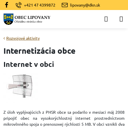
+421 47 4399872
lipovany@dkn.sk
Rozvojové aktivity
Internetizácia obce
Internet v obci
Z úloh vyplývajúcich z PHSR obce sa podarilo v mesiaci máj 2008
pripojiť obec na vysokorýchlostný internet prostredníctvom
mikrovlnného spoja o prenosovej rýchlosti 5 MB. V obci vznikli dva