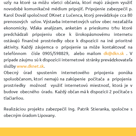
uzly na ktoré sa môžu všetci občania, ktorí majú záujem využiť
novodobé komunikačné médium pripojiť. Pripojenie zabezpečil p.
Karol Dováľ spoločnosť DKnet z Lučenca, ktorý prevádzkuje cca 80
prenosových uzlov. Výstavba internetových uzlov obec nezaťažila
ekonomicky. Vďaka analýzam, anketám a prieskumu trhu ktoré
predchádzali pripojeniu obce k širokopásmovému internetu
ostávajú finančné prostriedky obce k dispozícii na iné prioritné
aktivity. Každý záujemca o pripojenie sa môže kontaktovať na
telefónnom čísle 0905/598829, alebo mailom
dk@dkn.sk
. V
prípade záujmu sú k dispozícii internetové stránky prevádzkovateľa
služby
www.dknet.sk
.
Obecný úrad spustením internetového pripojenia ponúka
spoluobčanom, ktorí nemajú na zakúpenie počítača a pripojenia
prostriedky možnosť využiť internetovú miestnosť, ktorá je v
budove obecného úradu. Každý občan má k dispozícii 2 počítače s
tlačiarňou.
Realizáciou projektu zabezpečil Ing. Patrik Stieranka, spoločne s
obecným úradom Lipovany.