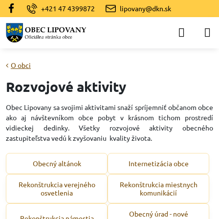
+421 47 4399872
lipovany@dkn.sk
O obci
Rozvojové aktivity
Obec Lipovany sa svojimi aktivitami snaží spríjemniť občanom obce
ako aj návštevníkom obce pobyt v krásnom tichom prostredí
vidieckej dedinky. Všetky rozvojové aktivity obecného
zastupiteľstva vedú k zvyšovaniu kvality života.
Obecný altánok
Internetizácia obce
Rekonštrukcia verejného
Rekonštrukcia miestnych
osvetlenia
komunikácií
Obecný úrad - nové
Rekonštrukcia námestia