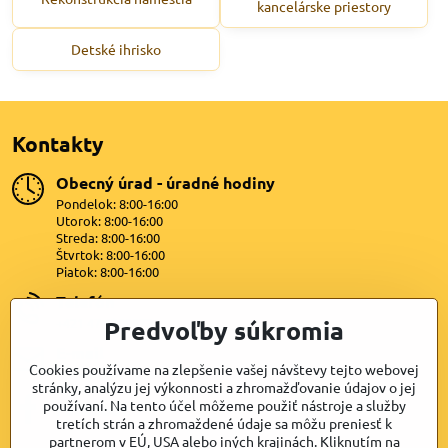
kancelárske priestory
Detské ihrisko
Kontakty
Obecný úrad - úradné hodiny
Pondelok: 8:00-16:00
Utorok: 8:00-16:00
Streda: 8:00-16:00
Štvrtok: 8:00-16:00
Piatok: 8:00-16:00
Telefón
+421 47 4399872
Predvoľby súkromia
E-mail
Cookies používame na zlepšenie vašej návštevy tejto webovej
lipovany@dkn.sk
stránky, analýzu jej výkonnosti a zhromažďovanie údajov o jej
používaní. Na tento účel môžeme použiť nástroje a služby
Facebook
tretích strán a zhromaždené údaje sa môžu preniesť k
partnerom v EÚ, USA alebo iných krajinách. Kliknutím na