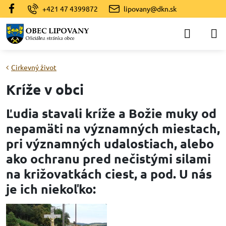
+421 47 4399872
lipovany@dkn.sk
Cirkevný život
Kríže v obci
Ľudia stavali kríže a Božie muky od
nepamäti na významných miestach,
pri významných udalostiach, alebo
ako ochranu pred nečistými silami
na križovatkách ciest, a pod. U nás
je ich niekoľko: