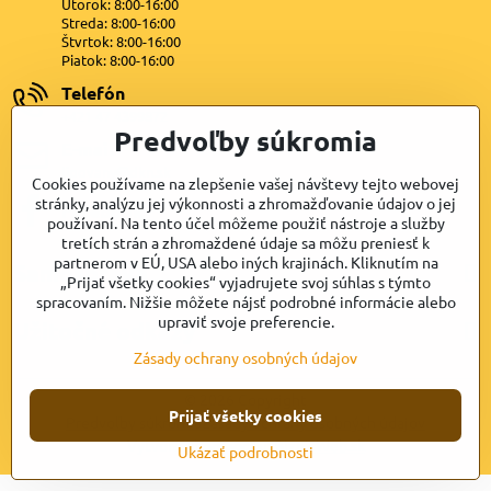
Utorok: 8:00-16:00
Streda: 8:00-16:00
Štvrtok: 8:00-16:00
Piatok: 8:00-16:00
Telefón
+421 47 4399872
Predvoľby súkromia
E-mail
lipovany@dkn.sk
Cookies používame na zlepšenie vašej návštevy tejto webovej
stránky, analýzu jej výkonnosti a zhromažďovanie údajov o jej
Facebook
používaní. Na tento účel môžeme použiť nástroje a služby
tretích strán a zhromaždené údaje sa môžu preniesť k
partnerom v EÚ, USA alebo iných krajinách. Kliknutím na
Samospráva
„Prijať všetky cookies“ vyjadrujete svoj súhlas s týmto
spracovaním. Nižšie môžete nájsť podrobné informácie alebo
upraviť svoje preferencie.
Užitočné odkazy
Zásady ochrany osobných údajov
©
2026
Copyright
Prijať všetky cookies
Predvoľby súkromia
Zásady ochrany osobných údajov
Vytvorené pomocou:
BiznisWeb.sk
Ukázať podrobnosti