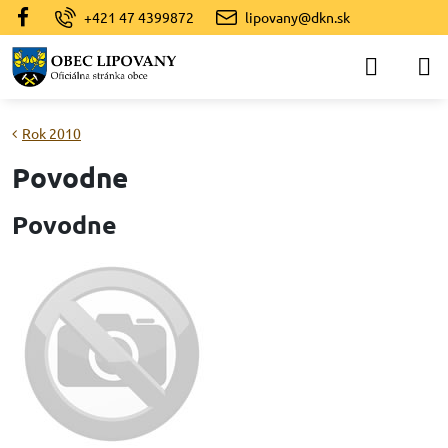
+421 47 4399872
lipovany@dkn.sk
Rok 2010
Povodne
Povodne