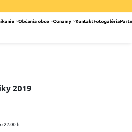
ikanie
Občania obce
Oznamy
Kontakt
Fotogaléria
Partn
iky 2019
o 22:00 h.