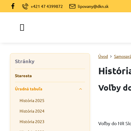
+421 47 4399872
lipovany@dkn.sk
Úvod
Samospr
Stránky
Históri
Starosta
Voľby do
Úradná tabuľa
História 2025
História 2024
História 2023
Voľby do NR Slo