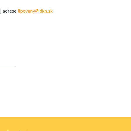
ej adrese
lipovany@dkn.sk
_______