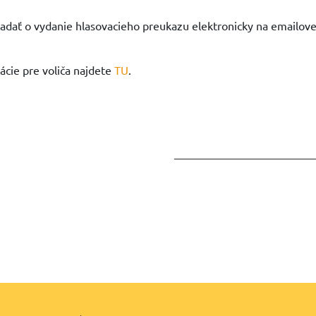
adať o vydanie hlasovacieho preukazu elektronicky na emailov
ácie pre voliča najdete
TU
.
_________________________