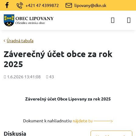
+421 47 4399872
lipovany@dkn.sk
Úradná tabuľa
Záverečný účet obce za rok
2025
Pridané
Počet
1.6.2026 13:41:08
43
zobrazení
Záverečný účet Obce Lipovany za rok 2025
Dokument k nahliadnutiu
nájdete tu ––––––––>
Diskusia