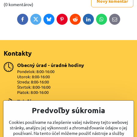
Nový komentár
(0 komentárov)
Facebook
Twitter
Bluesky
Pinterest
Reddit
LinkedIn
WhatsApp
E-
mail
Kontakty
Obecný úrad - úradné hodiny
Pondelok: 8:00-16:00
Utorok: 8:00-16:00
Streda: 8:00-16:00
Štvrtok: 8:00-16:00
Piatok: 8:00-16:00
Telefón
+421 47 4399872
Predvoľby súkromia
E-mail
Cookies používame na zlepšenie vašej návštevy tejto webovej
lipovany@dkn.sk
stránky, analýzu jej výkonnosti a zhromažďovanie údajov o jej
používaní. Na tento účel môžeme použiť nástroje a služby
Facebook