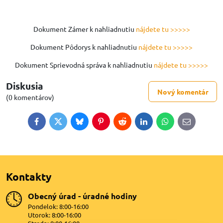
Dokument Zámer k nahliadnutiu
nájdete tu >>>>>
Dokument Pôdorys k nahliadnutiu
nájdete tu >>>>>
Dokument Sprievodná správa k nahliadnutiu
nájdete tu >>>>>
Diskusia
Nový komentár
(0 komentárov)
Facebook
Twitter
Bluesky
Pinterest
Reddit
LinkedIn
WhatsApp
E-
mail
Kontakty
Obecný úrad - úradné hodiny
Pondelok: 8:00-16:00
Utorok: 8:00-16:00