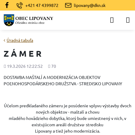
+421 47 4399872
lipovany@dkn.sk
Úradná tabuľa
Z Á M E R
Pridané
Počet
19.3.2026 12:22:52
70
zobrazení
DOSTAVBA MAŠTALÍ A MODERNIZÁCIA OBJEKTOV
POĽNOHOSPODÁRSKEHO DRUŽSTVA - STREDISKO LIPOVANY
Účelom predkladaného zámeru je posúdenie vplyvu výstavby dvoch
nových objektov - maštalí a chovu
mladého hovädzieho dobytka, ktorý bude umiestnený v nich, v
existujúcom areáli družstva- stredisku
Lipovany a tiež jeho modernizácia.