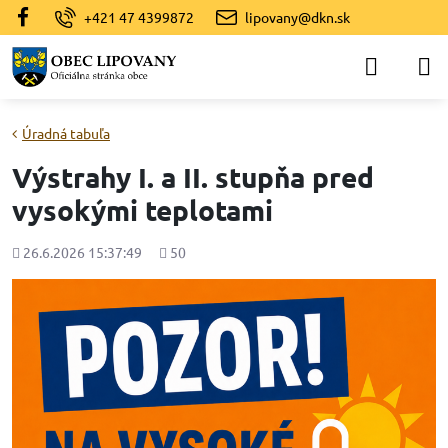
+421 47 4399872
lipovany@dkn.sk
Úradná tabuľa
Výstrahy I. a II. stupňa pred
vysokými teplotami
Pridané
Počet
26.6.2026 15:37:49
50
zobrazení