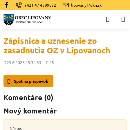
+421 47 4399872
lipovany@dkn.sk
Zápisnica a uznesenie zo
zasadnutia OZ v Lipovanoch
Pridané
Počet
25.6.2026 15:34:33
45
zobrazení
Späť na príspevok
Komentáre (0)
Nový komentár
Názov: