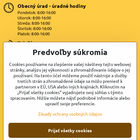
Obecný úrad - úradné hodiny
Pondelok: 8:00-16:00
Utorok: 8:00-16:00
Streda: 8:00-16:00
Štvrtok: 8:00-16:00
Piatok: 8:00-16:00
Telefón
Predvoľby súkromia
+421 47 4399872
E-mail
Cookies používame na zlepšenie vašej návštevy tejto webovej
lipovany@dkn.sk
stránky, analýzu jej výkonnosti a zhromažďovanie údajov o jej
používaní. Na tento účel môžeme použiť nástroje a služby
Facebook
tretích strán a zhromaždené údaje sa môžu preniesť k
partnerom v EÚ, USA alebo iných krajinách. Kliknutím na
„Prijať všetky cookies“ vyjadrujete svoj súhlas s týmto
Samospráva
spracovaním. Nižšie môžete nájsť podrobné informácie alebo
upraviť svoje preferencie.
Užitočné odkazy
Zásady ochrany osobných údajov
Prijať všetky cookies
©
2026
Copyright
Predvoľby súkromia
Zásady ochrany osobných údajov