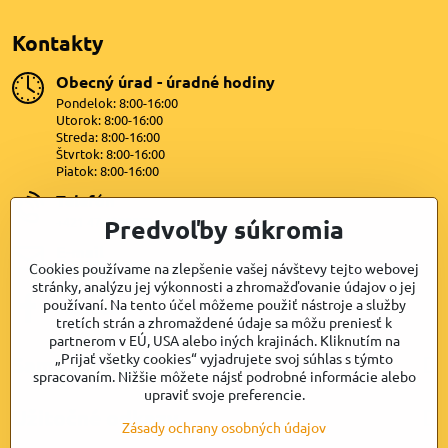
Kontakty
Obecný úrad - úradné hodiny
Pondelok: 8:00-16:00
Utorok: 8:00-16:00
Streda: 8:00-16:00
Štvrtok: 8:00-16:00
Piatok: 8:00-16:00
Telefón
Predvoľby súkromia
+421 47 4399872
E-mail
Cookies používame na zlepšenie vašej návštevy tejto webovej
lipovany@dkn.sk
stránky, analýzu jej výkonnosti a zhromažďovanie údajov o jej
používaní. Na tento účel môžeme použiť nástroje a služby
Facebook
tretích strán a zhromaždené údaje sa môžu preniesť k
partnerom v EÚ, USA alebo iných krajinách. Kliknutím na
„Prijať všetky cookies“ vyjadrujete svoj súhlas s týmto
Samospráva
spracovaním. Nižšie môžete nájsť podrobné informácie alebo
upraviť svoje preferencie.
Užitočné odkazy
Zásady ochrany osobných údajov