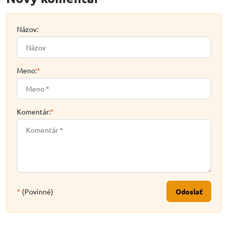
Názov:
Meno:
*
Komentár:
*
*
(Povinné)
Odoslať