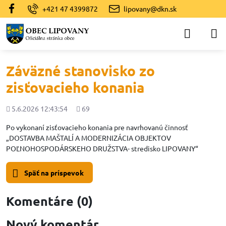
+421 47 4399872
lipovany@dkn.sk
Záväzné stanovisko zo
zisťovacieho konania
Pridané
Počet
5.6.2026 12:43:54
69
zobrazení
Po vykonaní zisťovacieho konania pre navrhovanú činnosť
„DOSTAVBA MAŠTALÍ A MODERNIZÁCIA OBJEKTOV
POĽNOHOSPODÁRSKEHO DRUŽSTVA- stredisko LIPOVANY“
Späť na príspevok
Komentáre (0)
Nový komentár