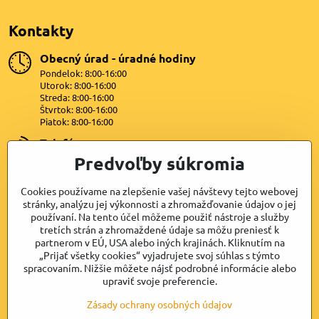
Kontakty
Obecný úrad - úradné hodiny
Pondelok: 8:00-16:00
Utorok: 8:00-16:00
Streda: 8:00-16:00
Štvrtok: 8:00-16:00
Piatok: 8:00-16:00
Telefón
Predvoľby súkromia
+421 47 4399872
E-mail
Cookies používame na zlepšenie vašej návštevy tejto webovej
lipovany@dkn.sk
stránky, analýzu jej výkonnosti a zhromažďovanie údajov o jej
používaní. Na tento účel môžeme použiť nástroje a služby
Facebook
tretích strán a zhromaždené údaje sa môžu preniesť k
partnerom v EÚ, USA alebo iných krajinách. Kliknutím na
„Prijať všetky cookies“ vyjadrujete svoj súhlas s týmto
Samospráva
spracovaním. Nižšie môžete nájsť podrobné informácie alebo
upraviť svoje preferencie.
Užitočné odkazy
Zásady ochrany osobných údajov