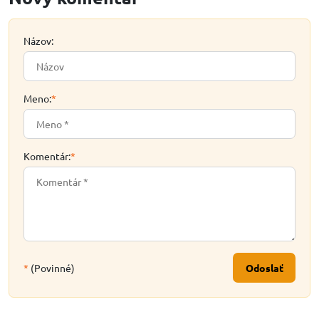
Názov:
Meno:
*
Komentár:
*
*
(Povinné)
Odoslať