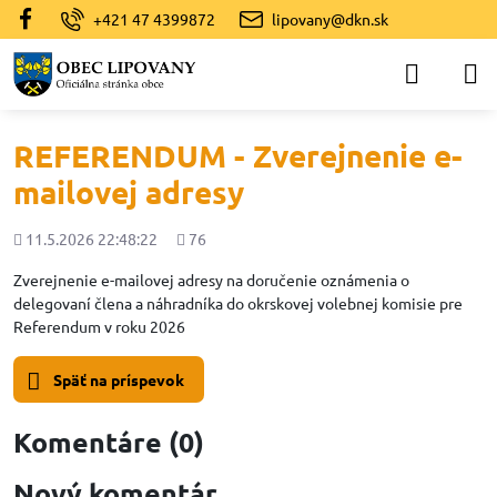
+421 47 4399872
lipovany@dkn.sk
REFERENDUM - Zverejnenie e-
mailovej adresy
Pridané
Počet
11.5.2026 22:48:22
76
zobrazení
Zverejnenie e-mailovej adresy na doručenie oznámenia o
delegovaní člena a náhradníka do okrskovej volebnej komisie pre
Referendum v roku 2026
Späť na príspevok
Komentáre (0)
Nový komentár