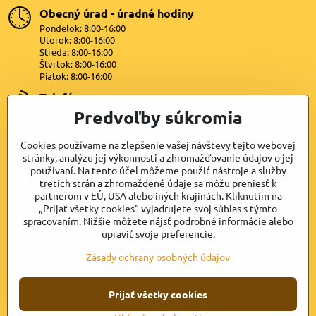
Obecný úrad - úradné hodiny
Pondelok: 8:00-16:00
Utorok: 8:00-16:00
Streda: 8:00-16:00
Štvrtok: 8:00-16:00
Piatok: 8:00-16:00
Telefón
Predvoľby súkromia
+421 47 4399872
E-mail
Cookies používame na zlepšenie vašej návštevy tejto webovej
lipovany@dkn.sk
stránky, analýzu jej výkonnosti a zhromažďovanie údajov o jej
používaní. Na tento účel môžeme použiť nástroje a služby
Facebook
tretích strán a zhromaždené údaje sa môžu preniesť k
partnerom v EÚ, USA alebo iných krajinách. Kliknutím na
„Prijať všetky cookies“ vyjadrujete svoj súhlas s týmto
Samospráva
spracovaním. Nižšie môžete nájsť podrobné informácie alebo
upraviť svoje preferencie.
Užitočné odkazy
Zásady ochrany osobných údajov
Prijať všetky cookies
©
2026
Copyright
Predvoľby súkromia
Zásady ochrany osobných údajov