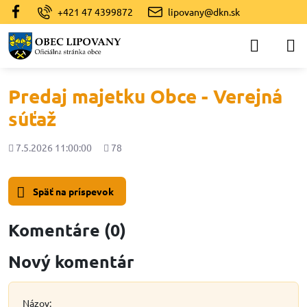
+421 47 4399872
lipovany@dkn.sk
Predaj majetku Obce - Verejná
súťaž
Pridané
Počet
7.5.2026 11:00:00
78
zobrazení
Späť na príspevok
Komentáre (0)
Nový komentár
Názov: