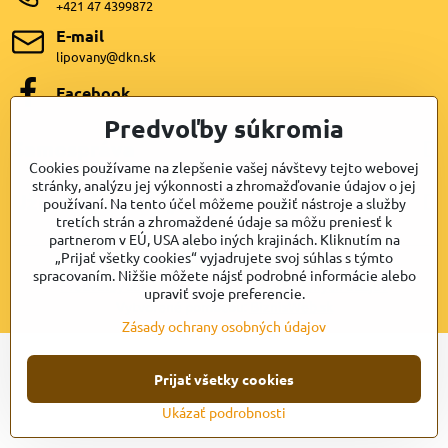
+421 47 4399872
E-mail
lipovany@dkn.sk
Facebook
Predvoľby súkromia
Samospráva
Cookies používame na zlepšenie vašej návštevy tejto webovej
stránky, analýzu jej výkonnosti a zhromažďovanie údajov o jej
Užitočné odkazy
používaní. Na tento účel môžeme použiť nástroje a služby
tretích strán a zhromaždené údaje sa môžu preniesť k
partnerom v EÚ, USA alebo iných krajinách. Kliknutím na
„Prijať všetky cookies“ vyjadrujete svoj súhlas s týmto
©
2026
Copyright
spracovaním. Nižšie môžete nájsť podrobné informácie alebo
Predvoľby súkromia
Zásady ochrany osobných údajov
upraviť svoje preferencie.
Vytvorené pomocou:
BiznisWeb.sk
Zásady ochrany osobných údajov
Prijať všetky cookies
Ukázať podrobnosti