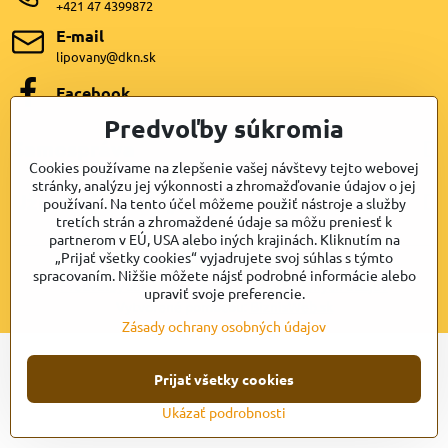
+421 47 4399872
E-mail
lipovany@dkn.sk
Facebook
Predvoľby súkromia
Samospráva
Cookies používame na zlepšenie vašej návštevy tejto webovej
stránky, analýzu jej výkonnosti a zhromažďovanie údajov o jej
Užitočné odkazy
používaní. Na tento účel môžeme použiť nástroje a služby
tretích strán a zhromaždené údaje sa môžu preniesť k
partnerom v EÚ, USA alebo iných krajinách. Kliknutím na
„Prijať všetky cookies“ vyjadrujete svoj súhlas s týmto
©
2026
Copyright
spracovaním. Nižšie môžete nájsť podrobné informácie alebo
Predvoľby súkromia
Zásady ochrany osobných údajov
upraviť svoje preferencie.
Vytvorené pomocou:
BiznisWeb.sk
Zásady ochrany osobných údajov
Prijať všetky cookies
Ukázať podrobnosti